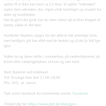
spiller til vi ikke kan mere ca.1,5 time. Vi spiller "indendørs"
regler, bare udendørs, dvs. ingen vilde tacklinger og respekt for
alder og kundskaber.
Har du gjort det godt, kan du være sikker på at blive klappet af
banen, sådan er det bare.
Holdleder Stephen, sørger for der altid er lidt urimelige hold,
men heldigvis går han altid med de bedste og så det jo lidt lige
igen.
Sidder du og læser dette, i sommerhus, på vandrerhjemmet, på
kroen eller campingpladsen, så kom og vær med!
Sted: Banerne ved klubhuset
Tid: Torsdage hele året 17.00-18.00
Pris: 250,- pr. sæson
Tjek vores facebook for kommende events:
Facebook
Tilmeld dig her
https://www.gbif.dk/klub/gjerr...