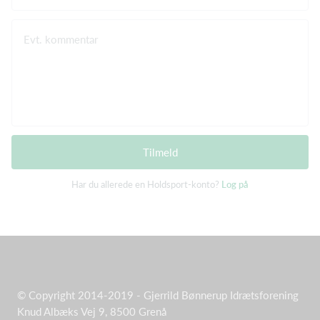
Evt. kommentar
Tilmeld
Har du allerede en Holdsport-konto?
Log på
© Copyright 2014-2019 - Gjerrild Bønnerup Idrætsforening
Knud Albæks Vej 9, 8500 Grenå