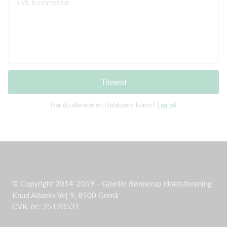
Evt. kommentar
Tilmeld
Har du allerede en Holdsport-konto?
Log på
© Copyright 2014-2019 - Gjerrild Bønnerup Idrætsforening
Knud Albæks Vej 9, 8500 Grenå
CVR. nr.: 25120531